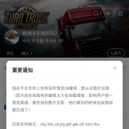
NULL
欧洲卡车模拟器2
今日:
0
主题:
0
排名:
43
+ 加入
关注
16
人
×
全部
讨论
公告
攻略
重要通知
现在平台支持上传和实时预览3d建模，默认在图片后面
萌新问答
资源下载
（因为放在前面有的建模太大会加载缓慢，影响用户第一
视觉观感，索性放到图片后面，他们看到的时候也就预加
资源中心OB积分策略调整
公告
载完成了）
目前支持格式：obj,3ds,stl,ply,gltf,glb,off,3dm,fbx