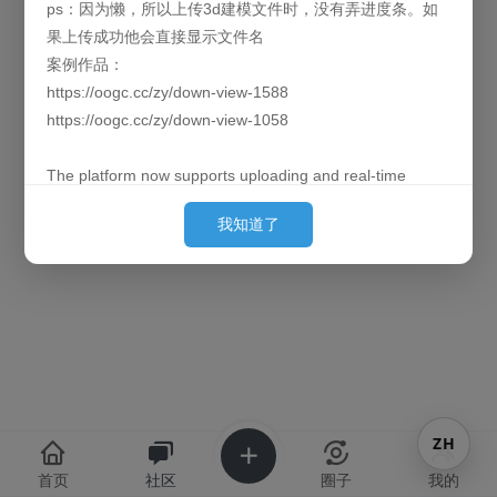
ps：因为懒，所以上传3d建模文件时，没有弄进度条。如
果上传成功他会直接显示文件名
案例作品：
https://oogc.cc/zy/down-view-1588
https://oogc.cc/zy/down-view-1058
The platform now supports uploading and real-time
本版块或指定的范围内尚无主题
previews of 3D models. By default, they are loaded
我知道了
behind the images. (Since placing them first can cause
slow loading for large models and affect the user's initial
experience, we put them behind so they can finish pre-
loading by the time the user sees them.)
Currently supported formats: obj, 3ds, stl, ply, gltf, glb,
off, 3dm, fbx
P.S. Out of laziness, there is no progress bar when
ZH
uploading 3D model files. Once the upload is successful,
the filename will be displayed directly.
首页
社区
圈子
我的