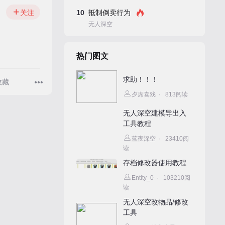
10
抵制倒卖行为
关注
无人深空
热门图文
求助！！！
收藏
夕席喜戏
·
813阅读
无人深空建模导出入
工具教程
蓝夜深空
·
23410阅
读
存档修改器使用教程
Entity_0
·
103210阅
读
无人深空改物品/修改
工具