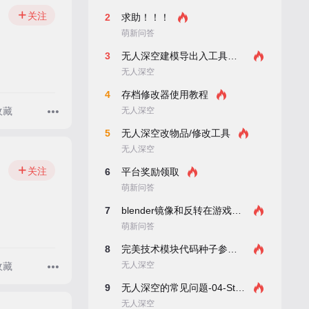
关注
2
求助！！！
萌新问答
3
无人深空建模导出入工具教程
无人深空
4
存档修改器使用教程
无人深空
收藏
5
无人深空改物品/修改工具
无人深空
关注
6
平台奖励领取
萌新问答
7
blender镜像和反转在游戏内无效
萌新问答
8
完美技术模块代码种子参考附教程
无人深空
收藏
9
无人深空的常见问题-04-Steam如何安装Mod？
无人深空