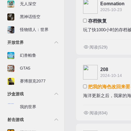
Eomnation
无人深空
2025-10-23
黑神话悟空
存档恢复
怪物猎人：世界
玩了快1000小时的存
开放世界
阅读(529)
幻兽帕鲁
GTA5
208
2024-10-14
赛博朋克2077
把我的海色改回来罢
沙盒游戏
海洋更新之后，我家的
我的世界
阅读(834)
射击游戏