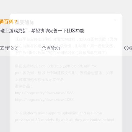
×
辑百科？
重要通知
好碰上游戏更新，希望协助完善一下社区功能
现在平台支持上传和实时预览3d建模，默认在图片后面（因为
评论(2)
放在前面有的建模太大会加载缓慢，影响用户第一视觉观感，
点赞(0)
索性放到图片后面，他们看到的时候也就预加载完成了）
目前支持格式：obj,3ds,stl,ply,gltf,glb,off,3dm,fbx
ps：因为懒，所以上传3d建模文件时，没有弄进度条。如果
上传成功他会直接显示文件名
案例作品：
https://oogc.cc/zy/down-view-1588
https://oogc.cc/zy/down-view-1058
The platform now supports uploading and real-time
previews of 3D models. By default, they are loaded behind