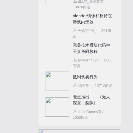
BLCX_菠萝吹雪
·
10876阅读
blender镜像和反转在
游戏内无效
火焰飞甲虫
·
391阅
读
完美技术模块代码种
子参考附教程
a445477524
·
6605
阅读
抵制倒卖行为
43元斤
·
10712阅读
隆重推出……《无人
深空：裂隙》
HelloGames官方
·
1652阅读