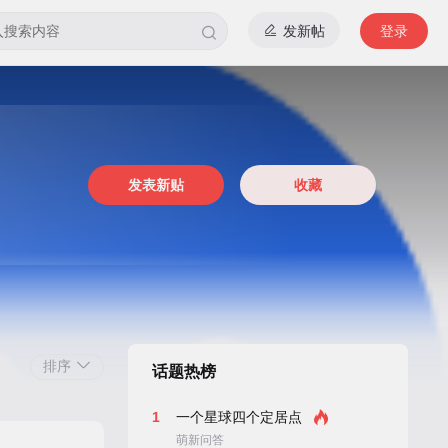
发新帖
登录
发表新贴
收藏
排序
话题热榜
返 回
1
一个星球四个定居点
萌新问答