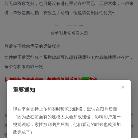
若无单双数之分，也只是没有进行手动存档而已，无需紧张，一般来
讲，单数是自动档，双数是手动档，但也请勿删除任何文件
登录/注册后可看大图
然后在下载您需要的远征版本
文件解压后远征各个系列你就可以想解锁哪些奖励就拖拽哪些存档，
每个存档限领取一次
切勿拖拽文件夹进去，拖拽或复制后缀为
.hg
文件
×
重要通知
登录/注册后可看大图
现在平台支持上传和实时预览3d建模，默认在图片后面
然后就可以上游戏了，可以进入你的存档检查是否都有了奖励或者异
（因为放在前面有的建模太大会加载缓慢，影响用户第一
视觉观感，索性放到图片后面，他们看到的时候也就预加
象购买道具，如果不行就把拖拽进去的存档挨个进一遍就可以了，解
载完成了）
锁之后那几个存档也都可以删除了