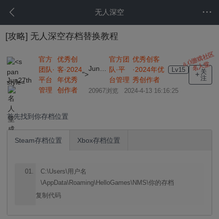
无人深空
[攻略]
无人深空存档替换教程
ō.Ó游戏社区
官方团
优秀创客
官方
优秀创
名人堂
Jun27th
队·平
·2024年优
团队·
客·2024
Lv15
关
">
注
台管理
秀创作者
平台
年优秀
Jun27th
管理
创作者
20967浏览 2024-4-13 16:16:25
首先找到你存档位置
Steam存档位置
Xbox存档位置
C:\Users\用户名
\AppData\Roaming\HelloGames\NMS\你的存档
复制代码