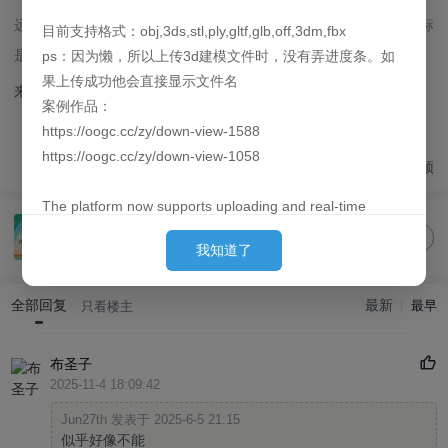
远征一需要手动领取所有奖励并存档以后才会生效，右下角的大图标
目前支持格式：obj,3ds,stl,ply,gltf,glb,off,3dm,fbx
是奖励
ps：因为懒，所以上传3d建模文件时，没有弄进度条。如
果上传成功他会直接显示文件名
来自圈子:
摘星游戏俱乐部
案例作品：
https://oogc.cc/zy/down-view-1588
https://oogc.cc/zy/down-view-1058
顶
10
人赞过
The platform now supports uploading and real-time
无人深空
previews of 3D models. By default, they are loaded
加入
我知道了
167 人加入
behind the images. (Since placing them first can cause
slow loading for large models and affect the user's initial
全部回复
最新
experience, we put them behind so they can finish pre-
最早
只看楼主
loading by the time the user sees them.)
布圣子
Currently supported formats: obj, 3ds, stl, ply, gltf, glb,
2025-11-4 18:09:42
off, 3dm, fbx
Jun27th 发表于 2025-6-5 21:15
P.S. Out of laziness, there is no progress bar when
似乎好像不能