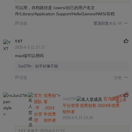
uploading 3D model files. Once the upload is successful,
可以用，存档路径是 /users/自己的用户名文
the filename will be displayed directly.
件/Library/Application Support/HelloGames/NMS/存档
Example works:
回复
置顶回复
来自 4#
https://oogc.cc/zy/down-view-1588
https://oogc.cc/zy/down-view-1058
YXT
2025-6-3 11:27:17
mac端可以用吗
Jun27th：
似乎好像不能
回复
沙发
ō.Ó游戏社区
Jun27th
官方
优秀创
">
官方团队·
Jun27th
名人堂
团队
客
平台管理
优秀创客·2024年优秀
·平
·2024
创作者
台管
年优秀
2025-6-5 21:15:26
理
创作者
YXT 发表于 2025-6-3 11:27