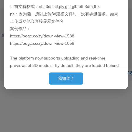
目前支持格式：obj,3ds,stl,ply,gltf,glb,off,3dm,fbx
ps：因为懒，所以上传3d建模文件时，没有弄进度条。如果
友情链接
上传成功他会直接显示文件名
案例作品：
Discuz! 官方论坛
、建模资源
https://oogc.cc/zy/down-view-1588
。
https://oogc.cc/zy/down-view-1058
The platform now supports uploading and real-time
previews of 3D models. By default, they are loaded behind
the images. (Since placing them first can cause slow
我知道了
loading for large models and affect the user's initial
experience, we put them behind so they can finish pre-
loading by the time the user sees them.)
Currently supported formats: obj, 3ds, stl, ply, gltf, glb, off,
3dm, fbx
P.S. Out of laziness, there is no progress bar when
uploading 3D model files. Once the upload is successful,