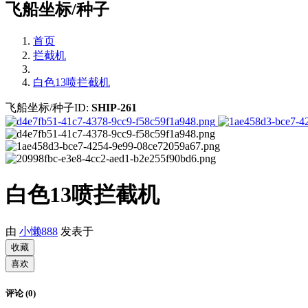
飞船坐标/种子
首页
拦截机
白色13喷拦截机
飞船坐标/种子ID:
SHIP-261
白色13喷拦截机
由
小懒888
发表于
收藏
喜欢
评论 (0)