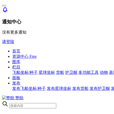
通知中心
没有更多通知
请登陆
首页
资源中心
Free
图库
栏目
飞船坐标/种子
星球坐标
货船
护卫舰
多功能工具
动物
基
面板
发布
发布飞船坐标/种子
发布星球坐标
发布货船
发布护卫舰
赞助