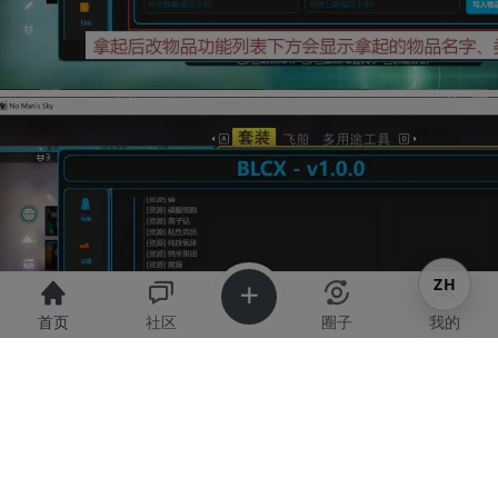
ZH
共
共
共
共
共
51
21
18
32
36
图
图
图
图
图
首页
社区
圈子
我的