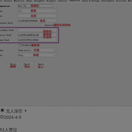
Currently supported formats: obj, 3ds, stl, ply, gltf, glb,
off, 3dm, fbx
P.S. Out of laziness, there is no progress bar when
uploading 3D model files. Once the upload is successful,
the filename will be displayed directly.
Example works:
https://oogc.cc/zy/down-view-1588
https://oogc.cc/zy/down-view-1058