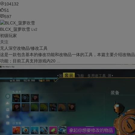
无人深空
2024-4-9
51人赞过
104132
51
597