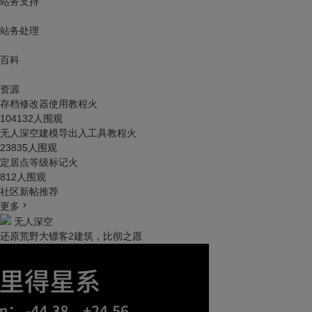
站务支持
站务处理
百科
资源
存档修改器使用教程
火
104132人围观
无人深空建模导出入工具教程
火
23835人围观
定居点等级标记
火
812人围观
社区新帖推荐
更多
无人深空
还原荒野大镖客2建筑，比彻之愿