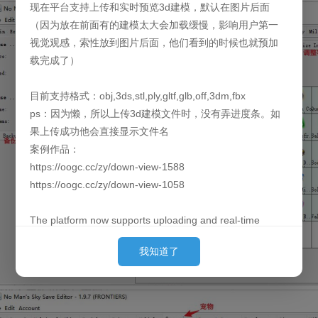
现在平台支持上传和实时预览3d建模，默认在图片后面
（因为放在前面有的建模太大会加载缓慢，影响用户第一
视觉观感，索性放到图片后面，他们看到的时候也就预加
载完成了）
目前支持格式：obj,3ds,stl,ply,gltf,glb,off,3dm,fbx
ps：因为懒，所以上传3d建模文件时，没有弄进度条。如
果上传成功他会直接显示文件名
案例作品：
https://oogc.cc/zy/down-view-1588
https://oogc.cc/zy/down-view-1058
The platform now supports uploading and real-time
previews of 3D models. By default, they are loaded
我知道了
behind the images. (Since placing them first can cause
slow loading for large models and affect the user's initial
experience, we put them behind so they can finish pre-
loading by the time the user sees them.)