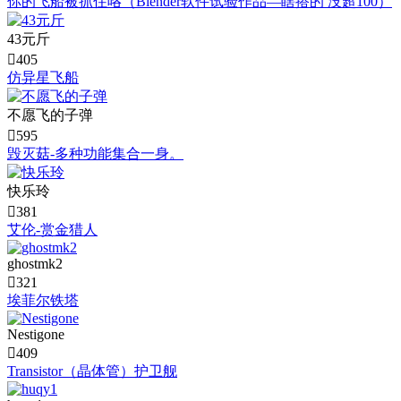
你的飞船被抓住咯（Blender软件试验作品—瞎搭的 没超100）
43元斤

405
仿异星飞船
不愿飞的子弹

595
毁灭菇-多种功能集合一身。
快乐玲

381
艾伦-赏金猎人
ghostmk2

321
埃菲尔铁塔
Nestigone

409
Transistor（晶体管）护卫舰