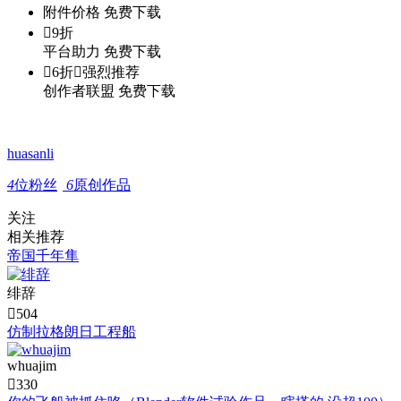
附件价格
免费下载

9折
平台助力
免费下载

6折

强烈推荐
创作者联盟
免费下载
huasanli
4
位粉丝
6
原创作品
关注
相关推荐
帝国千年隼
绯辞

504
仿制拉格朗日工程船
whuajim

330