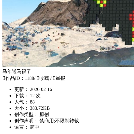
马年送马福了

作品ID：1188
/

收藏
/

举报
更新：
2026-02-16
下载：
12 次
人气：
88
大小：
383.72KB
创作类型：
原创
创作声明：
禁商用;不限制转载
语言：
简中