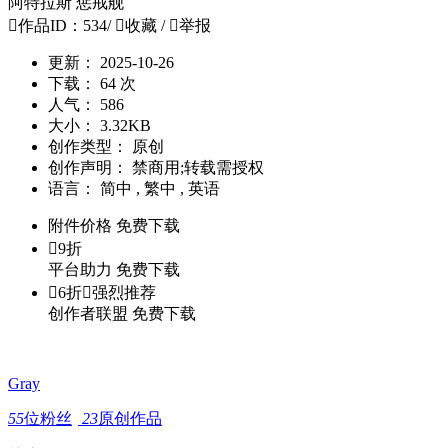
阿特拉斯 惩戒舰

作品ID：534
/

收藏
/

举报
更新：
2025-10-26
下载：
64 次
人气：
586
大小：
3.32KB
创作类型：
原创
创作声明：
禁商用;转载需授权
语言：
简中 , 繁中 , 英语
附件价格
免费下载

9折
平台助力
免费下载

6折

强烈推荐
创作者联盟
免费下载
Gray
55
位粉丝
23
原创作品