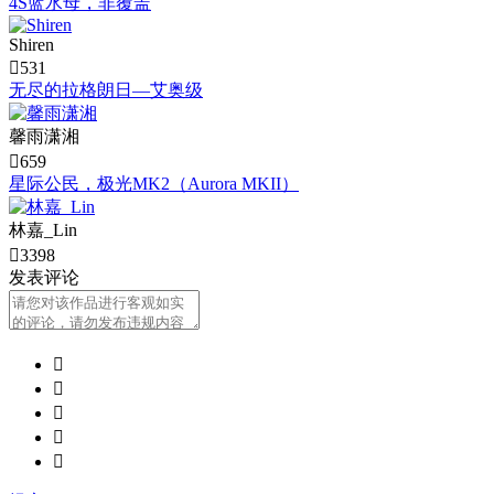
4S蓝水母，非覆盖
Shiren

531
无尽的拉格朗日—艾奥级
馨雨潇湘

659
星际公民，极光MK2（Aurora MKII）
林嘉_Lin

3398
发表评论




