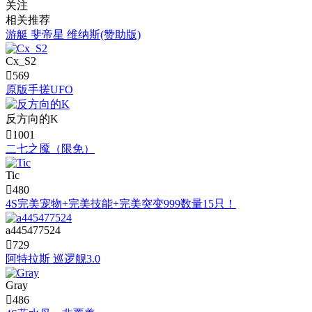
关注
相关推荐
游艇 斐帝星 维纳斯(赞助版)
Cx_S2

569
原版手搓UFO
反方向的K

1001
二七之魇（限免）
Tic

480
4S完美宠物+完美技能+完美突变999数量15只！
a445477524

729
阿特拉斯 巡逻舰3.0
Gray

486