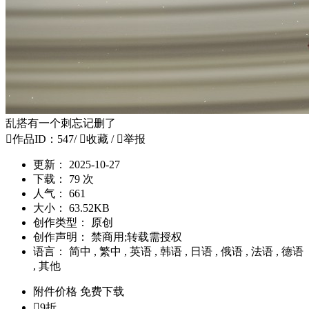
乱搭有一个刺忘记删了

作品ID：547
/

收藏
/

举报
更新：
2025-10-27
下载：
79 次
人气：
661
大小：
63.52KB
创作类型：
原创
创作声明：
禁商用;转载需授权
语言：
简中 , 繁中 , 英语 , 韩语 , 日语 , 俄语 , 法语 , 德语
, 其他
附件价格
免费下载

9折