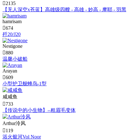

2135
【无人深空x苍蓝】高雄级四艘 - 高雄 - 妙高 - 摩耶 - 羽黑
hamrisam

674
歼20/J20
Nestigone

880
温馨小破船
Arayan

609
小型护卫舰蜂鸟-1型
咸咸鱼

733
【传说中的小生物】--粗眉毛变体
Arthur泠风

119
浴火银河Vol Noor