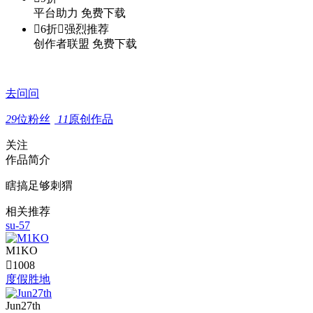
平台助力
免费下载

6折

强烈推荐
创作者联盟
免费下载
去问问
29
位粉丝
11
原创作品
关注
作品简介
瞎搞足够刺猬
相关推荐
su-57
M1KO

1008
度假胜地
Jun27th