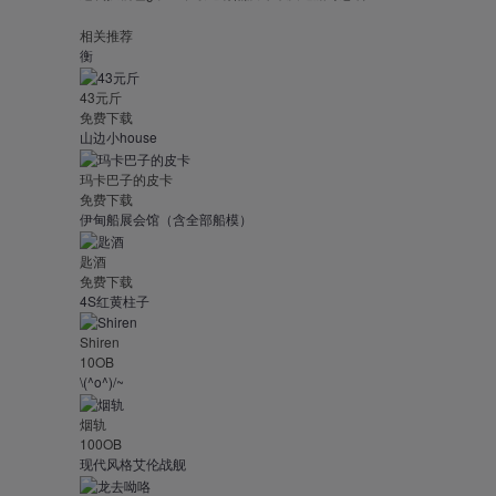
相关推荐
衡
43元斤
免费下载
山边小house
玛卡巴子的皮卡
免费下载
伊甸船展会馆（含全部船模）
匙酒
免费下载
4S红黄柱子
Shiren
10OB
\(^o^)/~
烟轨
100OB
现代风格艾伦战舰