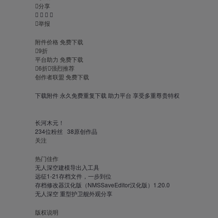

分享





举报
附件价格
免费下载

9折
平台助力
免费下载

6折

强烈推荐
创作者联盟
免费下载
下载附件
永久免费重复下载
助力平台
享受多重尊贵特权
长河木元！
234
位粉丝
38
原创作品
关注
热门佳作
无人深空建模导出入工具
远征1-21存档文件，一步到位
存档修改器汉化版（NMSSaveEditor汉化版）1.20.0
无人深空 重型护卫舰外观分享
版权说明