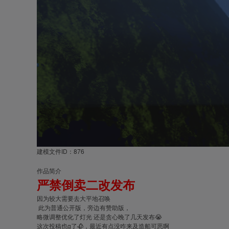
建模文件ID：876
作品简介
严禁倒卖二改发布
因为较大需要去大平地召唤
此为普通公开版，旁边有赞助版，
略微调整优化了灯光 还是贪心晚了几天发布😭
这次投稿也g了🥀，最近有点没咋来及造船可恶啊