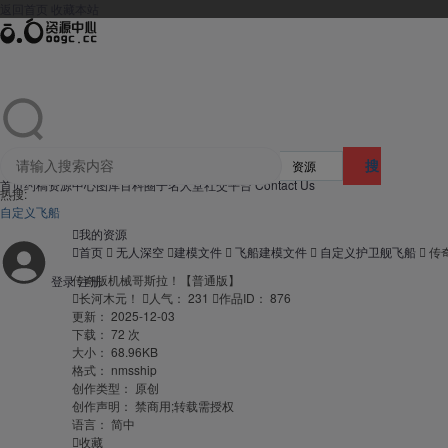
返回首页
收藏本站
资源
搜
首页
约稿
资源中心
图库
百科
圈子
名人堂
社交平台 Contact Us
热搜:
索
自定义飞船

我的资源

首页

无人深空

建模文件

飞船建模文件

自定义护卫舰飞船

传
传奇版机械哥斯拉！【普通版】
登录
注册

长河木元！

人气：
231

作品ID：
876
更新：
2025-12-03
下载：
72 次
大小：
68.96KB
格式：
nmsship
创作类型：
原创
创作声明：
禁商用;转载需授权
语言：
简中

收藏