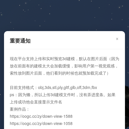
×
重要通知
现在平台支持上传和实时预览3d建模，默认在图片后面（因为
放在前面有的建模太大会加载缓慢，影响用户第一视觉观感，
索性放到图片后面，他们看到的时候也就预加载完成了）
目前支持格式：obj,3ds,stl,ply,gltf,glb,off,3dm,fbx
ps：因为懒，所以上传3d建模文件时，没有弄进度条。如果
上传成功他会直接显示文件名
案例作品：
https://oogc.cc/zy/down-view-1588
https://oogc.cc/zy/down-view-1058