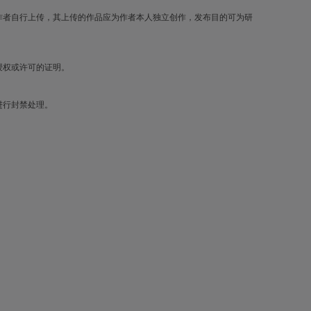
作者自行上传，其上传的作品应为作者本人独立创作，发布目的可为研
授权或许可的证明。
进行封禁处理。