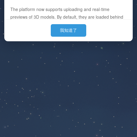
The platform now supports uploading and real-time
previews of 3D models. By default, they are loaded behind
the images. (Since placing them first can cause slow
我知道了
loading for large models and affect the user's initial
experience, we put them behind so they can finish pre-
loading by the time the user sees them.)
Currently supported formats: obj, 3ds, stl, ply, gltf, glb, off,
3dm, fbx
P.S. Out of laziness, there is no progress bar when
uploading 3D model files. Once the upload is successful,
the filename will be displayed directly.
Example works:
https://oogc.cc/zy/down-view-1588
https://oogc.cc/zy/down-view-1058