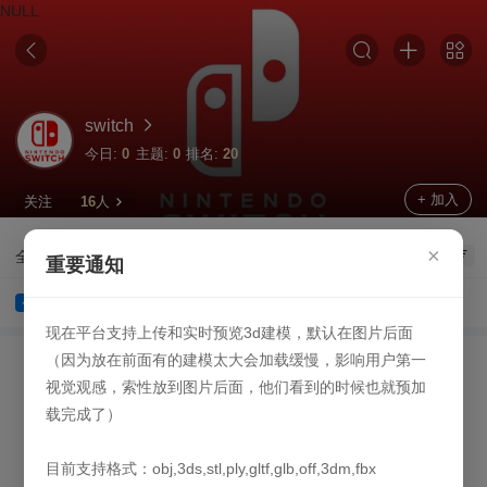
NULL
switch
今日:
0
主题:
0
排名:
20
+ 加入
关注
16
人
×
全部
讨论
攻略
重要通知
资源中心OB积分策略调整
公告
现在平台支持上传和实时预览3d建模，默认在图片后面
（因为放在前面有的建模太大会加载缓慢，影响用户第一
视觉观感，索性放到图片后面，他们看到的时候也就预加
载完成了）
目前支持格式：obj,3ds,stl,ply,gltf,glb,off,3dm,fbx