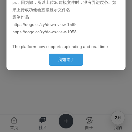
ps：因为懒，所以上传3d建模文件时，没有弄进度条。如
果上传成功他会直接显示文件名
案例作品：
本版块或指定的范围内尚无主题
https://oogc.cc/zy/down-view-1588
https://oogc.cc/zy/down-view-1058
The platform now supports uploading and real-time
previews of 3D models. By default, they are loaded
我知道了
behind the images. (Since placing them first can cause
slow loading for large models and affect the user's initial
experience, we put them behind so they can finish pre-
loading by the time the user sees them.)
Currently supported formats: obj, 3ds, stl, ply, gltf, glb,
off, 3dm, fbx
P.S. Out of laziness, there is no progress bar when
ZH
uploading 3D model files. Once the upload is successful,
the filename will be displayed directly.
首页
社区
圈子
我的