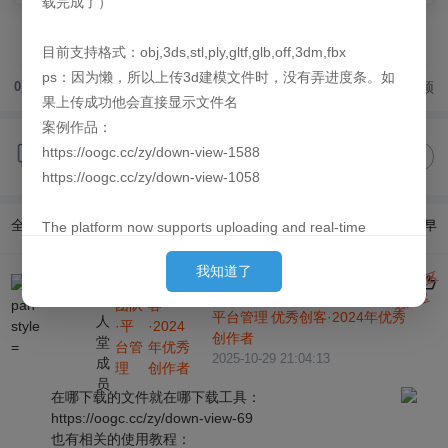
载完成了）
目前支持格式：obj,3ds,stl,ply,gltf,glb,off,3dm,fbx
ps：因为懒，所以上传3d建模文件时，没有弄进度条。如
顶
0
人赞过
果上传成功他会直接显示文件名
案例作品：
萌新问答
https://oogc.cc/zy/down-view-1588
加入
1 人加入
https://oogc.cc/zy/down-view-1058
全部回复
最新
最早
The platform now supports uploading and real-time
只看楼主
previews of 3D models. By default, they are loaded
我知道了
behind the images. (Since placing them first can cause
ō.Ó游戏社区
Jun27th
官方
优秀创
">
官方团队·
Jun27th
名人堂
slow loading for large models and affect the user's initial
团队
客
平台管理
优秀创客·2024年优秀
·平
·2024
experience, we put them behind so they can finish pre-
创作者
台管
年优秀
loading by the time the user sees them.)
2025-10-29 21:04:13
理
创作者
在哪下载的文件就在哪下载工具：
Currently supported formats: obj, 3ds, stl, ply, gltf, glb,
https://oogc.cc/zy/down-view-69
off, 3dm, fbx
也有相关的使用教程：