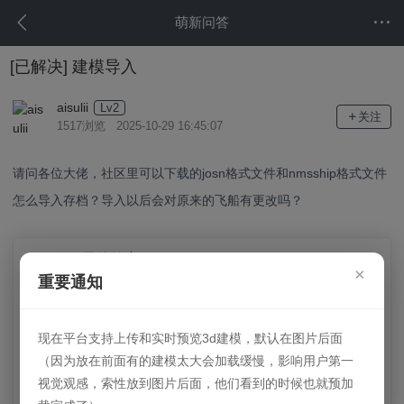
萌新问答
[已解决]
建模导入
aisulii
Lv2
关注
1517浏览 2025-10-29 16:45:07
请问各位大佬，社区里可以下载的josn格式文件和nmsship格式文件
怎么导入存档？导入以后会对原来的飞船有更改吗？
最佳答案
已获得悬赏
×
重要通知
在哪下载的文件就在哪下载工具： https://oogc.cc/zy/down-
view-69 也有相关的使用教程： https://oogc.cc/ ...
现在平台支持上传和实时预览3d建模，默认在图片后面
（因为放在前面有的建模太大会加载缓慢，影响用户第一
Jun27th
发表于2025-10-29
详细答案 >
视觉观感，索性放到图片后面，他们看到的时候也就预加