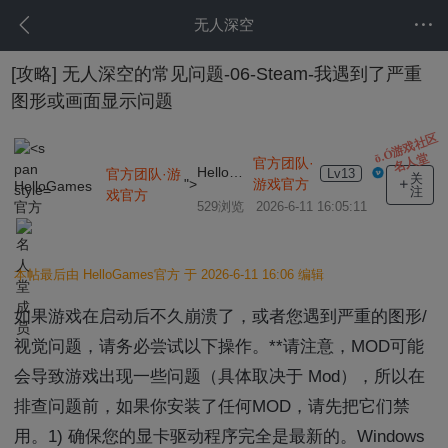
无人深空
[攻略]
无人深空的常见问题-06-Steam-我遇到了严重
图形或画面显示问题
ō.Ó游戏社区
名人堂
官方团队·
HelloGames官方
官方团队·游
Lv13
关
游戏官方
">
HelloGames
注
戏官方
官方
529浏览 2026-6-11 16:05:11
本帖最后由 HelloGames官方 于 2026-6-11 16:06 编辑
如果游戏在启动后不久崩溃了，或者您遇到严重的图形/
视觉问题，请务必尝试以下操作。**请注意，MOD可能
会导致游戏出现一些问题（具体取决于 Mod），所以在
排查问题前，如果你安装了任何MOD，请先把它们禁
用。1) 确保您的显卡驱动程序完全是最新的。Windows