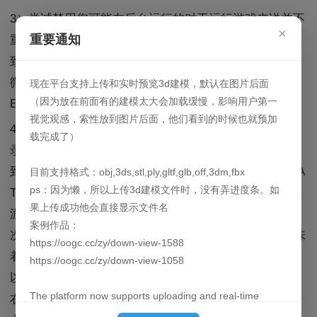
3）尝试禁用您可能在后台运行的对于运行游戏来说并不
×
重要通知
重要的第三方软件。在某些情况下，已知外部软件会导
致游戏出现问题，例如：
微星 Afterburner
现在平台支持上传和实时预览3d建模，默认在图片后面
（因为放在前面有的建模太大会加载缓慢，影响用户第一
EVGA PrecisionX
视觉观感，索性放到图片后面，他们看到的时候也就预加
4）删除所有shadercache文件，这些文件可以在以下目
载完成了）
录中找
到。“\Steam\steamapps\common\nomanssky\GAMEDA
目前支持格式：obj,3ds,stl,ply,gltf,glb,off,3dm,fbx
ps：因为懒，所以上传3d建模文件时，没有弄进度条。如
TA\SHADERCACHE”请注意，执行此操作后，下次加载
果上传成功他会直接显示文件名
游戏时，加载时间可能会稍长一些，但这只会发生一
案例作品：
次。6) 检查 Steam 中安装的游戏的文件完整性。这意味
https://oogc.cc/zy/down-view-1588
着任何损坏或丢失的文件都将被重新填充。您可以按照
https://oogc.cc/zy/down-view-1058
以下说明轻松完成此操作：
The platform now supports uploading and real-time
右键单击 Steam 库中的《无人深空》
previews of 3D models. By default, they are loaded