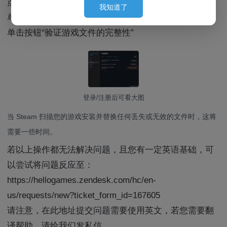
点击“属性...”
我知道了
behind the images. (Since placing them first can cause
单击“已安装文件”选项卡
slow loading for large models and affect the user's initial
单击按钮“验证游戏文件的完整性”
experience, we put them behind so they can finish pre-
loading by the time the user sees them.)
Currently supported formats: obj, 3ds, stl, ply, gltf, glb,
off, 3dm, fbx
登录/注册后可看大图
P.S. Out of laziness, there is no progress bar when
uploading 3D model files. Once the upload is successful,
当 Steam 扫描您的游戏安装并替换任何丢失或无效的文件时，这将
the filename will be displayed directly.
需要一些时间。
Example works:
若以上操作都无法解决问题，且您有一定英语基础，可
https://oogc.cc/zy/down-view-1588
https://oogc.cc/zy/down-view-1058
以尝试将问题反应至：
https://hellogames.zendesk.com/hc/en-
us/requests/new?ticket_form_id=167605
请注意，在此地址提交问题需要使用英文，若您需要翻
译帮助，请给我们发私信