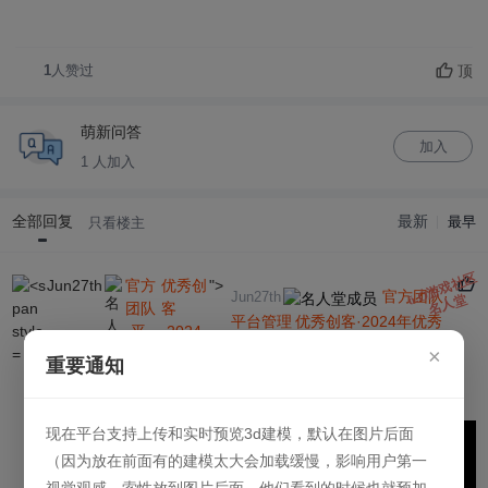
顶
1
人赞过
萌新问答
加入
1 人加入
全部回复
最新
最早
只看楼主
ō.Ó游戏社区
Jun27th
官方
优秀创
">
官方团队·
Jun27th
名人堂
团队
客
平台管理
优秀创客·2024年优秀
·平
·2024
创作者
×
台管
年优秀
重要通知
2024-7-7 20:17:23
理
创作者
可以看这个视频
现在平台支持上传和实时预览3d建模，默认在图片后面
（因为放在前面有的建模太大会加载缓慢，影响用户第一