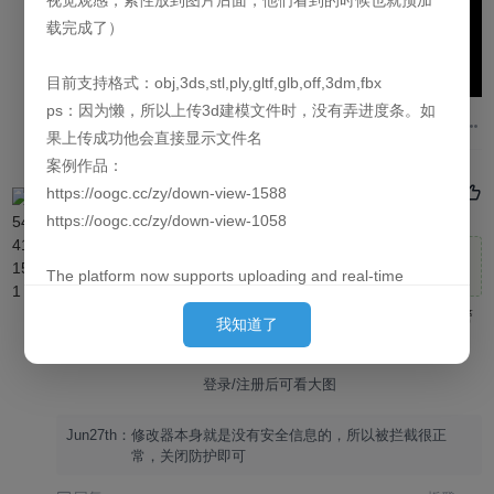
视觉观感，索性放到图片后面，他们看到的时候也就预加
载完成了）
目前支持格式：obj,3ds,stl,ply,gltf,glb,off,3dm,fbx
ps：因为懒，所以上传3d建模文件时，没有弄进度条。如
回复
沙发
果上传成功他会直接显示文件名
案例作品：
https://oogc.cc/zy/down-view-1588
195415415415151
2024-7-10 14:08:28
https://oogc.cc/zy/down-view-1058
Jun27th 发表于 2024-7-7 20:17
The platform now supports uploading and real-time
可以看这个视频
previews of 3D models. By default, they are loaded
就是从这个视频来网站咨询的啊，双击之后就弹出一个安全警
我知道了
behind the images. (Since placing them first can cause
告，确认之后程序就没反应了
slow loading for large models and affect the user's initial
登录/注册后可看大图
experience, we put them behind so they can finish pre-
loading by the time the user sees them.)
Jun27th：
修改器本身就是没有安全信息的，所以被拦截很正
常，关闭防护即可
Currently supported formats: obj, 3ds, stl, ply, gltf, glb,